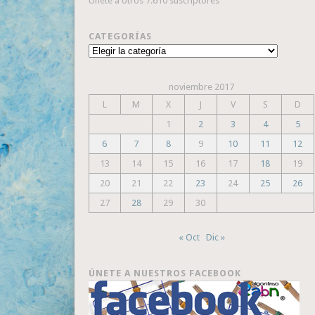
Únete a otros 7.610 suscriptores
CATEGORÍAS
Categorías
noviembre 2017
L
M
X
J
V
S
D
1
2
3
4
5
6
7
8
9
10
11
12
13
14
15
16
17
18
19
20
21
22
23
24
25
26
27
28
29
30
« Oct
Dic »
ÚNETE A NUESTROS FACEBOOK