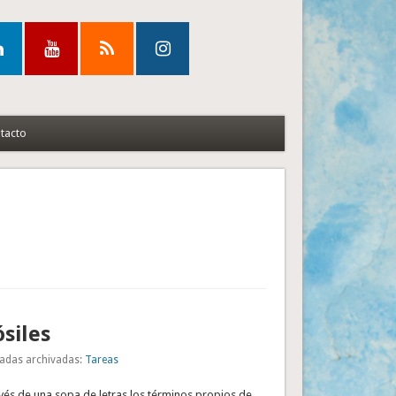
tacto
ósiles
adas archivadas:
Tareas
vés de una sopa de letras los términos propios de