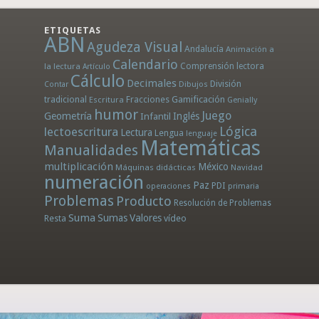
ETIQUETAS
ABN
Agudeza Visual
Andalucía
Animación a
Calendario
la lectura
Comprensión lectora
Artículo
Cálculo
Decimales
División
Dibujos
Contar
tradicional
Fracciones
Gamificación
Escritura
Genially
humor
Juego
Geometría
Infantil
Inglés
Lógica
lectoescritura
Lectura
Lengua
lenguaje
Matemáticas
Manualidades
multiplicación
México
Máquinas didácticas
Navidad
numeración
Paz
PDI
operaciones
primaria
Problemas
Producto
Resolución de Problemas
Suma
Sumas
Valores
Resta
vídeo