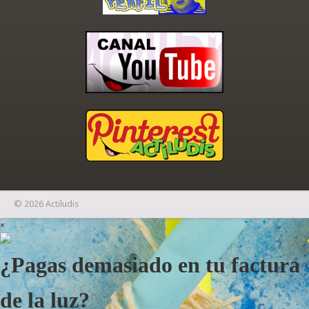
© 2026 Actiludis
×
¿Pagas demasiado en tu factura
de la luz?