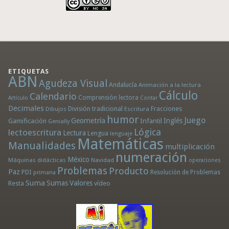
ETIQUETAS
ABN
Agudeza Visual
Andalucía
Animación a la lectura
Cálculo
Calendario
Comprensión lectora
Artículo
Contar
Decimales
División tradicional
Fracciones
Dibujos
Escritura
humor
Juego
Geometría
Infantil
Inglés
Gamificación
Genially
Lógica
lectoescritura
Lectura
Lengua
lenguaje
Matemáticas
Manualidades
multiplicación
numeración
México
Máquinas didácticas
Navidad
operaciones
Problemas
Producto
Paz
PDI
Resolución de Problemas
primaria
Suma
Sumas
Valores
Resta
vídeo