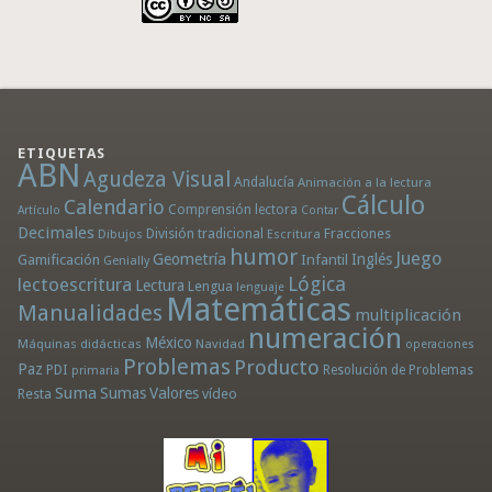
ETIQUETAS
ABN
Agudeza Visual
Andalucía
Animación a la lectura
Cálculo
Calendario
Comprensión lectora
Artículo
Contar
Decimales
División tradicional
Fracciones
Dibujos
Escritura
humor
Juego
Geometría
Infantil
Inglés
Gamificación
Genially
Lógica
lectoescritura
Lectura
Lengua
lenguaje
Matemáticas
Manualidades
multiplicación
numeración
México
Máquinas didácticas
Navidad
operaciones
Problemas
Producto
Paz
PDI
Resolución de Problemas
primaria
Suma
Sumas
Valores
Resta
vídeo