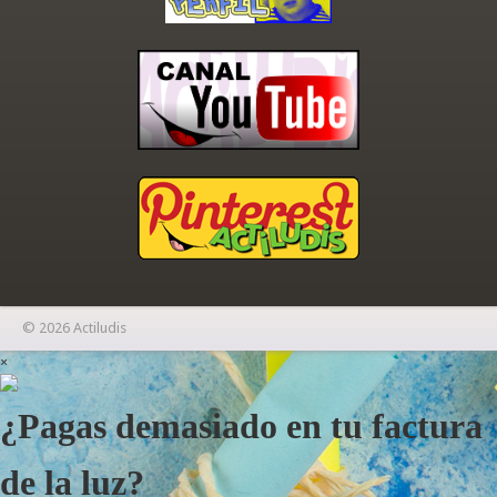
© 2026 Actiludis
×
¿Pagas demasiado en tu factura
de la luz?