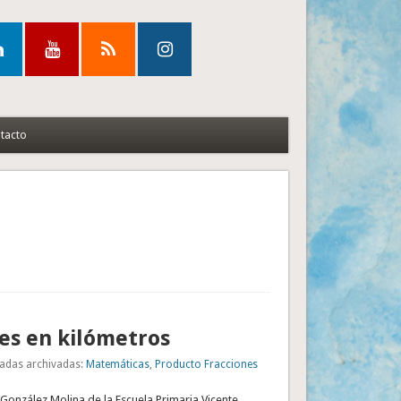
tacto
es en kilómetros
adas archivadas:
Matemáticas
,
Producto Fracciones
 González Molina de la Escuela Primaria Vicente