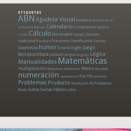
ETIQUETAS
ABN
Agudeza Visual
Andalucía
Animación a
Calendario
la lectura
Comprensión lectora
Artículo
Cálculo
Decimales
División
Dibujos
Contar
tradicional
Fracciones
Gamificación
Escritura
Genially
humor
Juego
Geometría
Infantil
Inglés
Lógica
lectoescritura
Lectura
Lengua
lenguaje
Matemáticas
Manualidades
multiplicación
México
Máquinas didácticas
Navidad
numeración
Paz
PDI
operaciones
primaria
Problemas
Producto
Resolución de Problemas
Suma
Sumas
Valores
Resta
vídeo