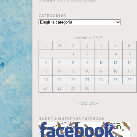
Únete a otros 7.610 suscriptores
CATEGORÍAS
Categorías
noviembre 2017
L
M
X
J
V
S
D
1
2
3
4
5
6
7
8
9
10
11
12
13
14
15
16
17
18
19
20
21
22
23
24
25
26
27
28
29
30
« Oct
Dic »
ÚNETE A NUESTROS FACEBOOK