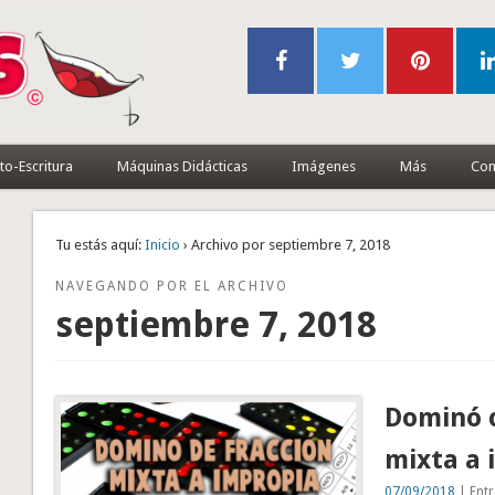
to-Escritura
Máquinas Didácticas
Imágenes
Más
Con
Tu estás aquí:
Inicio
› Archivo por septiembre 7, 2018
NAVEGANDO POR EL ARCHIVO
septiembre 7, 2018
Dominó c
mixta a 
07/09/2018
| Entr