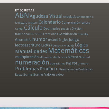
ETIQUETAS
ABN
Agudeza Visual
Andalucía
Animación a
Calendario
la lectura
Comprensión lectora
Artículo
Cálculo
Decimales
División
Dibujos
Contar
tradicional
Fracciones
Gamificación
Escritura
Genially
humor
Juego
Geometría
Infantil
Inglés
Lógica
lectoescritura
Lectura
Lengua
lenguaje
Matemáticas
Manualidades
multiplicación
México
Máquinas didácticas
Navidad
numeración
Paz
PDI
operaciones
primaria
Problemas
Producto
Resolución de Problemas
Suma
Sumas
Valores
Resta
vídeo