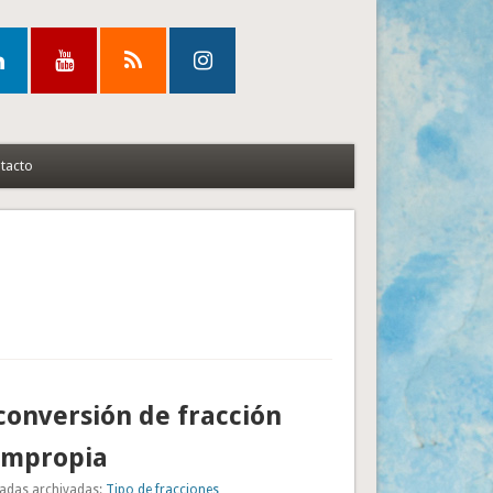
tacto
onversión de fracción
impropia
adas archivadas:
Tipo de fracciones