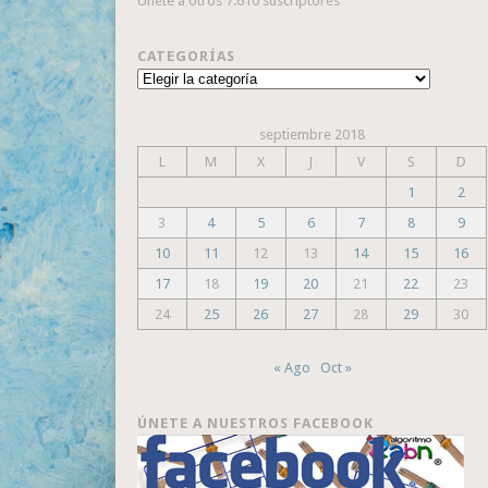
Únete a otros 7.610 suscriptores
CATEGORÍAS
Categorías
septiembre 2018
L
M
X
J
V
S
D
1
2
3
4
5
6
7
8
9
10
11
12
13
14
15
16
17
18
19
20
21
22
23
24
25
26
27
28
29
30
« Ago
Oct »
ÚNETE A NUESTROS FACEBOOK