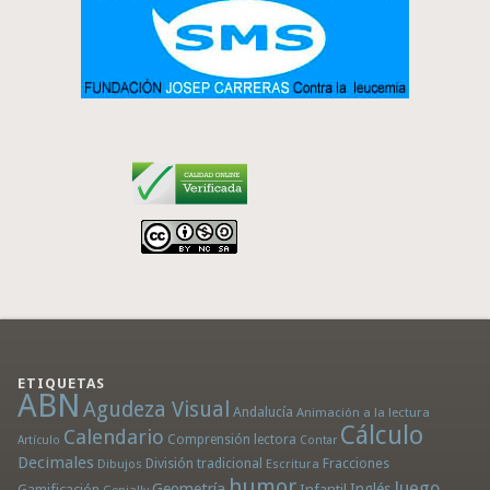
ETIQUETAS
ABN
Agudeza Visual
Andalucía
Animación a la lectura
Cálculo
Calendario
Comprensión lectora
Artículo
Contar
Decimales
División tradicional
Fracciones
Dibujos
Escritura
humor
Juego
Geometría
Infantil
Inglés
Gamificación