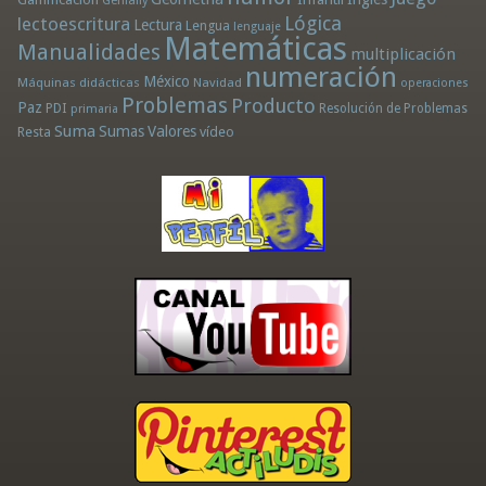
Genially
Lógica
lectoescritura
Lectura
Lengua
lenguaje
Matemáticas
Manualidades
multiplicación
numeración
México
Máquinas didácticas
Navidad
operaciones
Problemas
Producto
Paz
PDI
Resolución de Problemas
primaria
Suma
Sumas
Valores
Resta
vídeo