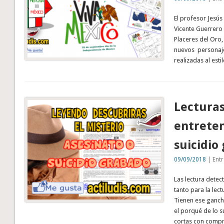
El profesor Jesús
Vicente Guerrero 
Placeres del Oro,
nuevos personaje
realizadas al est
Lecturas
entreten
suicidio
09/09/2018
| Entr
Las lectura dete
tanto para la lec
Tienen ese gancho
el porqué de lo 
cortas con compr