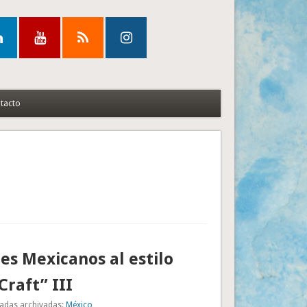
tacto
es Mexicanos al estilo
Craft” III
adas archivadas:
México