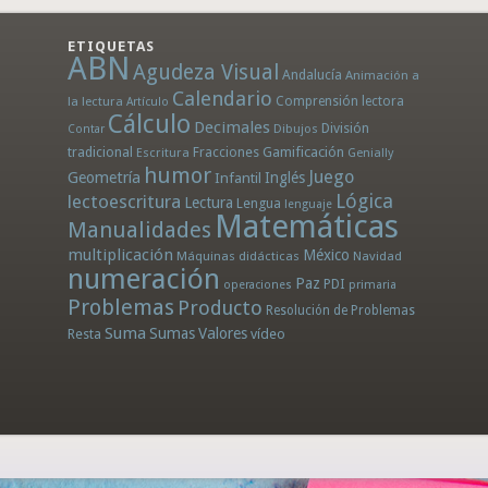
ETIQUETAS
ABN
Agudeza Visual
Andalucía
Animación a
Calendario
la lectura
Comprensión lectora
Artículo
Cálculo
Decimales
División
Dibujos
Contar
tradicional
Fracciones
Gamificación
Escritura
Genially
humor
Juego
Geometría
Infantil
Inglés
Lógica
lectoescritura
Lectura
Lengua
lenguaje
Matemáticas
Manualidades
multiplicación
México
Máquinas didácticas
Navidad
numeración
Paz
PDI
operaciones
primaria
Problemas
Producto
Resolución de Problemas
Suma
Sumas
Valores
Resta
vídeo