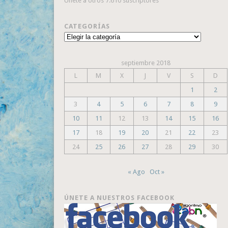
Únete a otros 7.610 suscriptores
CATEGORÍAS
Categorías
septiembre 2018
L
M
X
J
V
S
D
1
2
3
4
5
6
7
8
9
10
11
12
13
14
15
16
17
18
19
20
21
22
23
24
25
26
27
28
29
30
« Ago
Oct »
ÚNETE A NUESTROS FACEBOOK