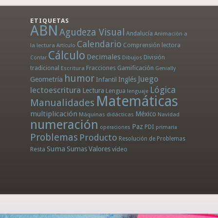
ETIQUETAS
ABN
Agudeza Visual
Andalucía
Animación a
Calendario
la lectura
Comprensión lectora
Artículo
Cálculo
Decimales
División
Dibujos
Contar
tradicional
Fracciones
Gamificación
Escritura
Genially
humor
Juego
Geometría
Infantil
Inglés
Lógica
lectoescritura
Lectura
Lengua
lenguaje
Matemáticas
Manualidades
multiplicación
México
Máquinas didácticas
Navidad
numeración
Paz
PDI
operaciones
primaria
Problemas
Producto
Resolución de Problemas
Suma
Sumas
Valores
Resta
vídeo