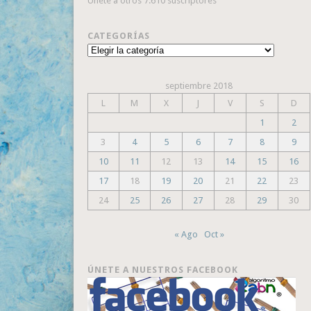
Únete a otros 7.610 suscriptores
CATEGORÍAS
Categorías
septiembre 2018
L
M
X
J
V
S
D
1
2
3
4
5
6
7
8
9
10
11
12
13
14
15
16
17
18
19
20
21
22
23
24
25
26
27
28
29
30
« Ago
Oct »
ÚNETE A NUESTROS FACEBOOK