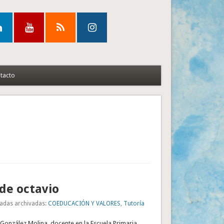
tacto
 de octavio
adas archivadas:
COEDUCACIÓN Y VALORES
,
Tutoría
 González Molina, docente en la Escuela Primaria