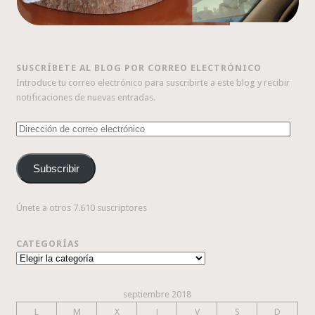
SUSCRÍBETE AL BLOG POR CORREO ELECTRÓNICO
Introduce tu correo electrónico para suscribirte a este blog y recibir
notificaciones de nuevas entradas.
Dirección
de
correo
Subscribir
electrónico
Únete a otros 7.610 suscriptores
CATEGORÍAS
Categorías
septiembre 2018
L
M
X
J
V
S
D