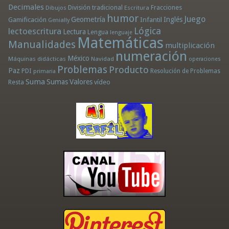
Decimales
División tradicional
Fracciones
Dibujos
Escritura
humor
Juego
Geometría
Infantil
Inglés
Gamificación
Genially
Lógica
lectoescritura
Lectura
Lengua
lenguaje
Matemáticas
Manualidades
multiplicación
numeración
México
Máquinas didácticas
Navidad
operaciones
Problemas
Producto
Paz
PDI
Resolución de Problemas
primaria
Suma
Sumas
Valores
Resta
vídeo