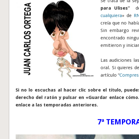
Se trata de la s
para Ulises”
cualquiera
» de
R
creía que no habí
Sin embargo rev
encontrado ningun
emitieron y inicia
Las audiciones la
oral. Si quieres 
artículo “
Compresi
Si no lo escuchas al hacer clic sobre el título, pue
derecho del ratón y pulsar en «Guardar enlace cómo…»
enlace a las temporadas anteriores.
7ª TEMPOR