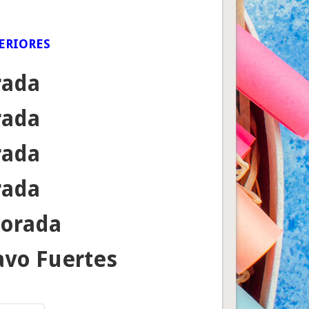
ERIORES
rada
rada
rada
rada
porada
avo Fuertes