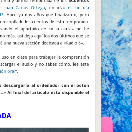
éptima y última temporada de los
«Cuentos
de
Juan Carlos Ortega
, en «
No es un día
NE
. Hace ya dos años que finalizaron, pero
a recopilado los cuentos de esta temporada.
isando el apartado de «A la carta» no he
o más, así dejo aquí los dos últimos que se
ré una nueva sección dedicada a «Radio 6».
s uso en clase para trabajar la comprensión
descargar el audio y no sabes cómo, lee este
ón oral
”.
des descargarlo al ordenador con el botón
 Al final del artículo está disponible el
ADA