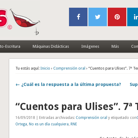
to-Escritura
Máquinas Didácticas
Imágenes
Más
Con
Tu estás aquí:
Inicio
›
Comprensión oral
› “Cuentos para Ulises”. 7ª 
← ¿Cuál es la respuesta a la última propuesta?
Sup
“Cuentos para Ulises”. 7
16/09/2018 | Entradas archivadas:
Comprensión oral
y etiquetado con
Ortega
,
No es un día cualquiera
,
RNE