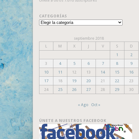
Únete a otros 7.610 suscriptores
CATEGORÍAS
Categorías
septiembre 2018
L
M
X
J
V
S
D
1
2
3
4
5
6
7
8
9
10
11
12
13
14
15
16
17
18
19
20
21
22
23
24
25
26
27
28
29
30
« Ago
Oct »
ÚNETE A NUESTROS FACEBOOK