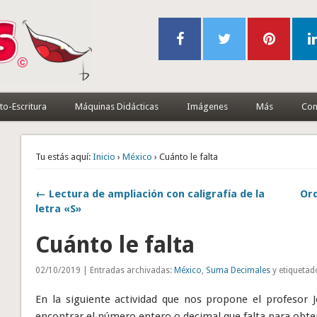
to-Escritura
Máquinas Didácticas
Imágenes
Más
Con
Tu estás aquí:
Inicio
›
México
› Cuánto le falta
← Lectura de ampliación con caligrafía de la
Ord
letra «S»
Cuánto le falta
02/10/2019 | Entradas archivadas:
México
,
Suma Decimales
y etiquetad
En la siguiente actividad que nos propone el profesor
encontrar el número entero o decimal que falta para obtene