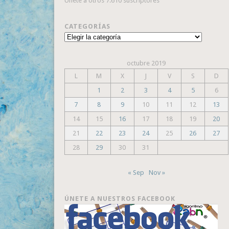
Únete a otros 7.610 suscriptores
CATEGORÍAS
Categorías
octubre 2019
L
M
X
J
V
S
D
1
2
3
4
5
6
7
8
9
10
11
12
13
14
15
16
17
18
19
20
21
22
23
24
25
26
27
28
29
30
31
« Sep
Nov »
ÚNETE A NUESTROS FACEBOOK