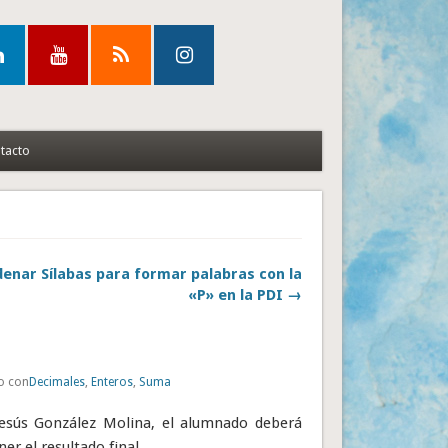
tacto
enar Sílabas para formar palabras con la
«P» en la PDI →
o con
Decimales
,
Enteros
,
Suma
 Jesús González Molina, el alumnado deberá
r el resultado final.