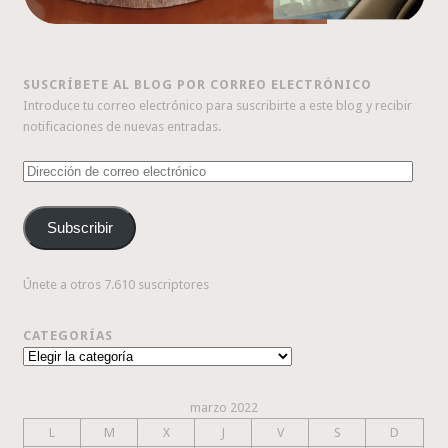
SUSCRÍBETE AL BLOG POR CORREO ELECTRÓNICO
Introduce tu correo electrónico para suscribirte a este blog y recibir
notificaciones de nuevas entradas.
Dirección
de
correo
Subscribir
electrónico
Únete a otros 7.610 suscriptores
CATEGORÍAS
Categorías
marzo 2022
L
M
X
J
V
S
D