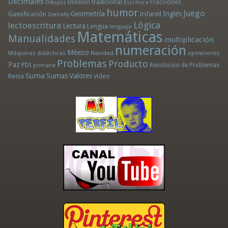
Decimales
División tradicional
Fracciones
Dibujos
Escritura
humor
Juego
Geometría
Infantil
Inglés
Gamificación
Genially
Lógica
lectoescritura
Lectura
Lengua
lenguaje
Matemáticas
Manualidades
multiplicación
numeración
México
Máquinas didácticas
Navidad
operaciones
Problemas
Producto
Paz
PDI
Resolución de Problemas
primaria
Suma
Sumas
Valores
Resta
vídeo