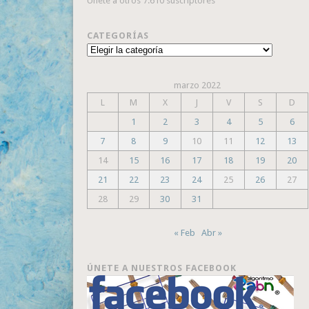
Únete a otros 7.610 suscriptores
CATEGORÍAS
Categorías
marzo 2022
L
M
X
J
V
S
D
1
2
3
4
5
6
7
8
9
10
11
12
13
14
15
16
17
18
19
20
21
22
23
24
25
26
27
28
29
30
31
« Feb
Abr »
ÚNETE A NUESTROS FACEBOOK