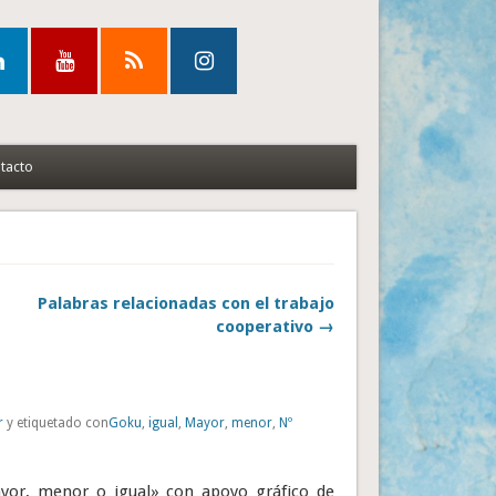
tacto
Palabras relacionadas con el trabajo
cooperativo →
r
y etiquetado con
Goku
,
igual
,
Mayor
,
menor
,
Nº
ayor, menor o igual» con apoyo gráfico de