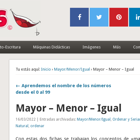
to-Escritura
Máquinas Didácticas
Imágenes
Más
Con
Tu estás aquí:
Inicio
›
Mayor/Menor/Igual
› Mayor – Menor – Igual
← Aprendemos el nombre de los números
desde el 0 al 99
Mayor – Menor – Igual
16/03/2022 | Entradas archivadas:
Mayor/Menor/Igual
,
Ordenar y Seria
Natural
,
ordenar
Con estas dos fichas se trabajan los conceptos de «m