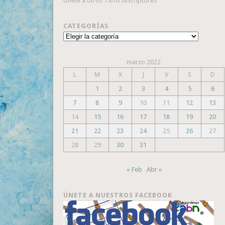
Únete a otros 7.610 suscriptores
CATEGORÍAS
Categorías
marzo 2022
L
M
X
J
V
S
D
1
2
3
4
5
6
7
8
9
10
11
12
13
14
15
16
17
18
19
20
21
22
23
24
25
26
27
28
29
30
31
« Feb
Abr »
ÚNETE A NUESTROS FACEBOOK