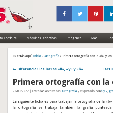
to-Escritura
Máquinas Didácticas
Imágenes
Más
Con
Tu estás aquí:
Inicio
›
Ortografía
› Primera ortografía con la «b» y «v»
← Diferenciar las letras «ll», «y» y «ñ»
Lectu
Primera ortografía con la
23/03/2022 | Entradas archivadas:
Ortografía
y etiquetado con
b y v
,
gra
La siguiente ficha es para trabajar la ortografía de la «
la ortografía se trabaja también la grafía punteada