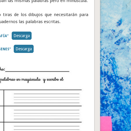
iban las mismas palabras pero en minúscula.
ro tiras de los dibujos que necesitarán para
uadernos las palabras escritas.
Descarga
AFÍA”
Descarga
GENES”