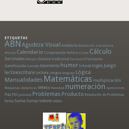
ETIQUETAS
ABN
Agudeza Visual
Andalucía
Animación a la lectura
Cálculo
Calendario
Comprensión lectora
Artículo
Contar
Decimales
División tradicional
Fracciones
Dibujos
Escritura
humor
Juego
Geometría
Infantil
Inglés
Gamificación
Genially
Lógica
lectoescritura
Lectura
Lengua
lenguaje
Matemáticas
Manualidades
multiplicación
numeración
México
Máquinas didácticas
Navidad
operaciones
Problemas
Producto
Paz
PDI
Resolución de Problemas
primaria
Suma
Sumas
Valores
Resta
vídeo