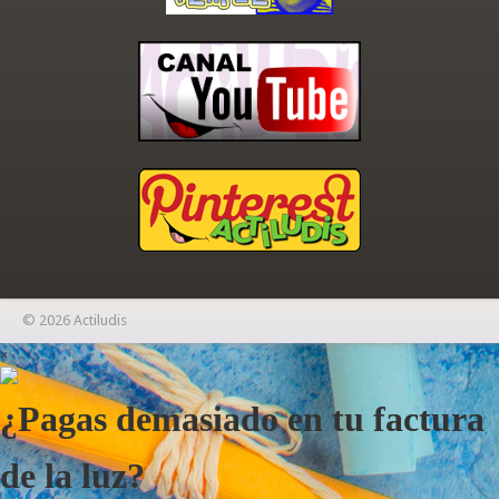
© 2026 Actiludis
×
¿Pagas demasiado en tu factura
de la luz?