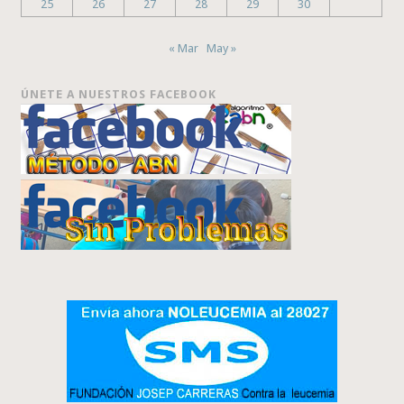
25
26
27
28
29
30
« Mar
May »
ÚNETE A NUESTROS FACEBOOK