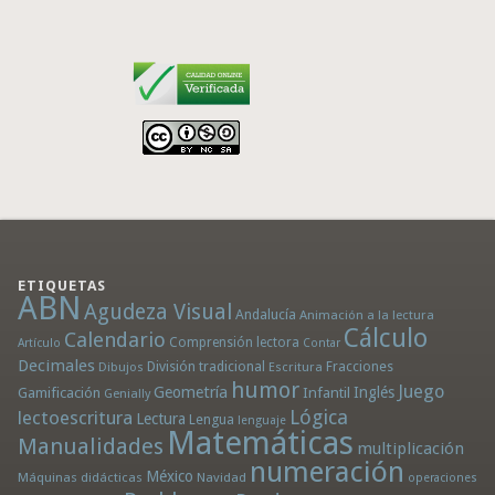
ETIQUETAS
ABN
Agudeza Visual
Andalucía
Animación a la lectura
Cálculo
Calendario
Comprensión lectora
Artículo
Contar
Decimales
División tradicional
Fracciones
Dibujos
Escritura
humor
Juego
Geometría
Infantil
Inglés
Gamificación
Genially
Lógica
lectoescritura
Lectura
Lengua
lenguaje
Matemáticas
Manualidades
multiplicación
numeración
México
Máquinas didácticas
Navidad
operaciones