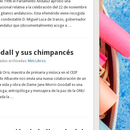
 de 1996 el Parlamento Andaluz aprobó una
tucional relativa a la celebración del 22 de noviembre
 gitanos andaluces». Esta efeméride viene recogida
l condestable D. Miguel Luca de Iranzo, gobernador
 andaluz que (documentalmente) acoge a …
dall y sus chimpancés
adas archivadas:
Mini Libros
á Orsi, maestra de primaria y música en el CEIP
 de Albacete nos envía una nueva colaboración de un
la vida y obra de Dame Jane Morris Goodall es una
loga, antropóloga y mensajera de la paz de la ONU
rada la …