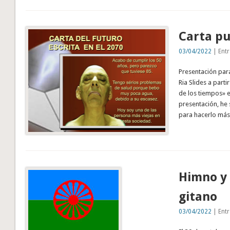
Carta pu
03/04/2022
| Entr
Presentación par
Ria Slides a part
de los tiempos» en
presentación, he
para hacerlo más
Himno y
gitano
03/04/2022
| Entr