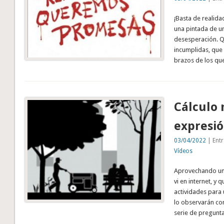
¡Basta de realid
una pintada de un
desesperación. 
incumplidas, que 
brazos de los qu
Cálculo 
expresi
03/04/2022
| Entr
Vídeos
Aprovechando un 
vi en internet, y q
actividades para 
lo observarán con 
serie de pregunt