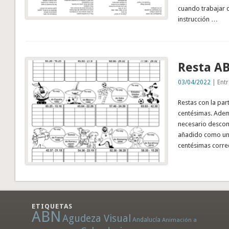
cuando trabajar d
instrucción …
Resta A
03/04/2022
| Entr
Restas con la par
centésimas. Adem
necesario descom
añadido como una
centésimas corre
ETIQUETAS
ABN
Agudeza Visual
Andalucía
Animación a