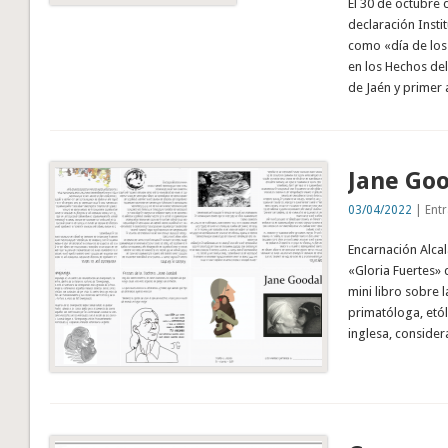
El 30 de octubre
declaración Insti
como «día de los
en los Hechos de
de Jaén y primer
Jane Goo
03/04/2022
| Entr
Encarnación Alcal
«Gloria Fuertes»
mini libro sobre 
primatóloga, etó
inglesa, conside