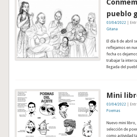
Conmemo
pueblo g
03/04/2022
| Entr
Gitana
El día 8 de abril
reflejamos en nue
fecha os dejamos
trabajar la inter
llegada del pueb
Mini lib
03/04/2022
| Entr
Poemas
Nuevo mini libro,
selección de poem
como actividad ta