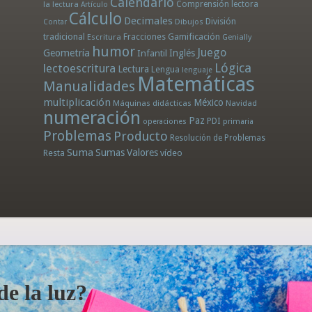
Calendario
la lectura
Comprensión lectora
Artículo
Cálculo
Decimales
División
Dibujos
Contar
tradicional
Fracciones
Gamificación
Escritura
Genially
humor
Juego
Geometría
Infantil
Inglés
Lógica
lectoescritura
Lectura
Lengua
lenguaje
Matemáticas
Manualidades
multiplicación
México
Máquinas didácticas
Navidad
numeración
Paz
PDI
operaciones
primaria
Problemas
Producto
Resolución de Problemas
Suma
Sumas
Valores
Resta
vídeo
e la luz?