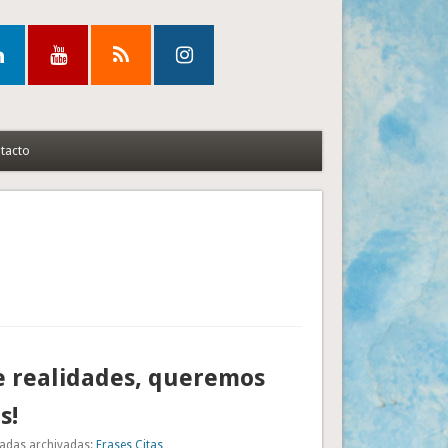
tacto
e realidades, queremos
s!
adas archivadas:
Frases Citas