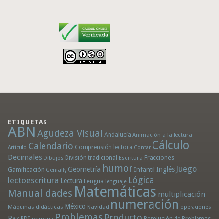
ETIQUETAS
ABN
Agudeza Visual
Andalucía
Animación a la lectura
Cálculo
Calendario
Comprensión lectora
Artículo
Contar
Decimales
División tradicional
Fracciones
Dibujos
Escritura
humor
Juego
Geometría
Infantil
Inglés
Gamificación
Genially
Lógica
lectoescritura
Lectura
Lengua
lenguaje
Matemáticas
Manualidades
multiplicación
numeración
México
Máquinas didácticas
Navidad
operaciones
Problemas
Producto
Paz
PDI
Resolución de Problemas
primaria