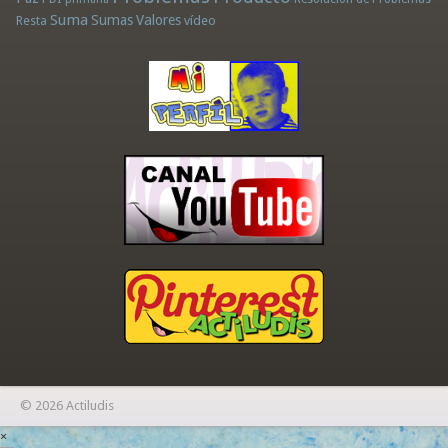
Suma
Sumas
Valores
Resta
vídeo
© 2026 Actiludis
×