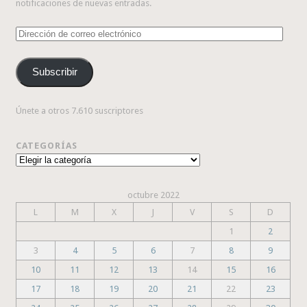
notificaciones de nuevas entradas.
Dirección
de
correo
Subscribir
electrónico
Únete a otros 7.610 suscriptores
CATEGORÍAS
Categorías
octubre 2022
L
M
X
J
V
S
D
1
2
3
4
5
6
7
8
9
10
11
12
13
14
15
16
17
18
19
20
21
22
23