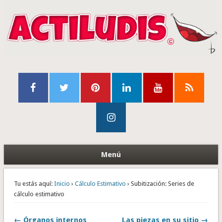
Menú
Tu estás aquí:
Inicio
›
Cálculo Estimativo
› Subitización: Series de
cálculo estimativo
← Órganos internos
Las piezas en su sitio →