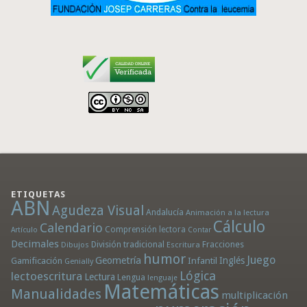
ETIQUETAS
ABN
Agudeza Visual
Andalucía
Animación a la lectura
Cálculo
Calendario
Comprensión lectora
Artículo
Contar
Decimales
División tradicional
Fracciones
Dibujos
Escritura
humor
Juego
Geometría
Infantil
Inglés
Gamificación
Genially
Lógica
lectoescritura
Lectura
Lengua
lenguaje
Matemáticas
Manualidades
multiplicación