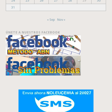
24
25
26
27
28
29
30
31
« Sep
Nov »
ÚNETE A NUESTROS FACEBOOK