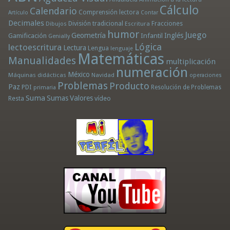
Cálculo
Calendario
Comprensión lectora
Artículo
Contar
Decimales
División tradicional
Fracciones
Dibujos
Escritura
humor
Juego
Geometría
Infantil
Inglés
Gamificación
Genially
Lógica
lectoescritura
Lectura
Lengua
lenguaje
Matemáticas
Manualidades
multiplicación
numeración
México
Máquinas didácticas
Navidad
operaciones
Problemas
Producto
Paz
PDI
Resolución de Problemas
primaria
Suma
Sumas
Valores
Resta
vídeo