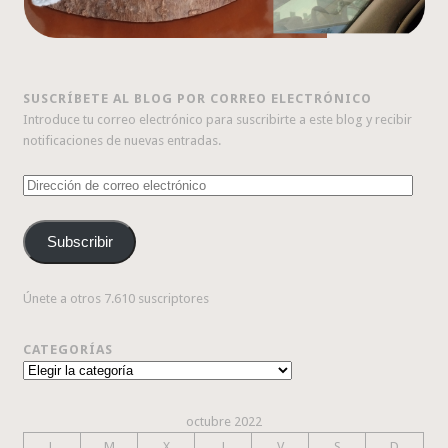
SUSCRÍBETE AL BLOG POR CORREO ELECTRÓNICO
Introduce tu correo electrónico para suscribirte a este blog y recibir
notificaciones de nuevas entradas.
Dirección
de
correo
Subscribir
electrónico
Únete a otros 7.610 suscriptores
CATEGORÍAS
Categorías
octubre 2022
L
M
X
J
V
S
D