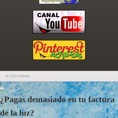
© 2026 Actiludis
×
¿Pagas demasiado en tu factura
de la luz?