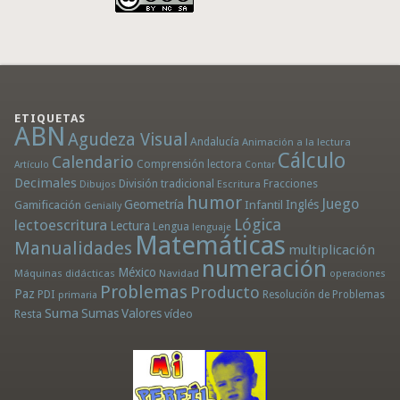
ETIQUETAS
ABN
Agudeza Visual
Andalucía
Animación a la lectura
Cálculo
Calendario
Comprensión lectora
Artículo
Contar
Decimales
División tradicional
Fracciones
Dibujos
Escritura
humor
Juego
Geometría
Infantil
Inglés
Gamificación
Genially
Lógica
lectoescritura
Lectura
Lengua
lenguaje
Matemáticas
Manualidades
multiplicación
numeración
México
Máquinas didácticas
Navidad
operaciones
Problemas
Producto
Paz
PDI
Resolución de Problemas
primaria
Suma
Sumas
Valores
Resta
vídeo