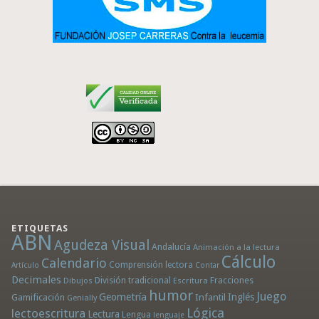
ETIQUETAS
ABN
Agudeza Visual
Andalucía
Animación a la lectura
Cálculo
Calendario
Comprensión lectora
Artículo
Contar
Decimales
División tradicional
Fracciones
Dibujos
Escritura
humor
Juego
Geometría
Infantil
Inglés
Gamificación
Genially
Lógica
lectoescritura
Lectura
Lengua
lenguaje