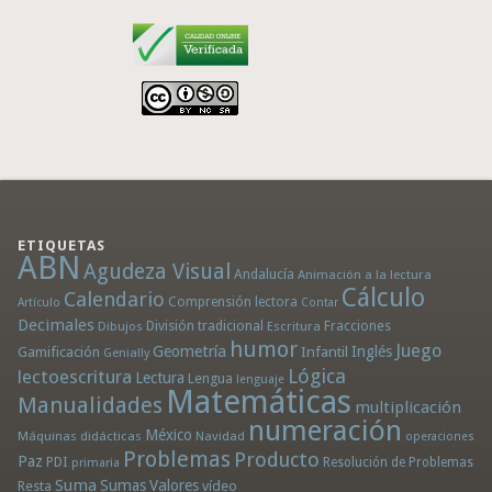
ETIQUETAS
ABN
Agudeza Visual
Andalucía
Animación a la lectura
Cálculo
Calendario
Comprensión lectora
Artículo
Contar
Decimales
División tradicional
Fracciones
Dibujos
Escritura
humor
Juego
Geometría
Infantil
Inglés
Gamificación
Genially
Lógica
lectoescritura
Lectura
Lengua
lenguaje
Matemáticas
Manualidades
multiplicación
numeración
México
Máquinas didácticas
Navidad
operaciones
Problemas
Producto
Paz
PDI
Resolución de Problemas
primaria
Suma
Sumas
Valores
Resta
vídeo