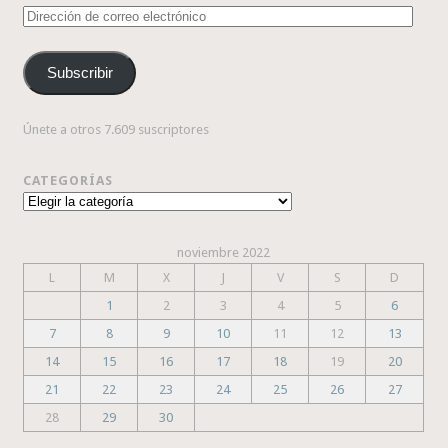
Dirección
de
correo
Subscribir
electrónico
Únete a otros 7.609 suscriptores
CATEGORÍAS
Categorías
noviembre 2022
L
M
X
J
V
S
D
1
2
3
4
5
6
7
8
9
10
11
12
13
14
15
16
17
18
19
20
21
22
23
24
25
26
27
28
29
30