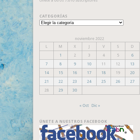
Únete a otros 7.610 suscriptores
CATEGORÍAS
Categorías
noviembre 2022
L
M
X
J
V
S
D
1
2
3
4
5
6
7
8
9
10
11
12
13
14
15
16
17
18
19
20
21
22
23
24
25
26
27
28
29
30
« Oct
Dic »
ÚNETE A NUESTROS FACEBOOK