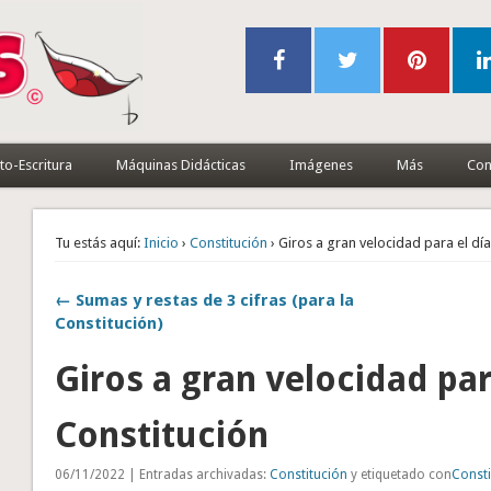
to-Escritura
Máquinas Didácticas
Imágenes
Más
Con
Tu estás aquí:
Inicio
›
Constitución
› Giros a gran velocidad para el día
← Sumas y restas de 3 cifras (para la
Constitución)
Giros a gran velocidad par
Constitución
06/11/2022 | Entradas archivadas:
Constitución
y etiquetado con
Consti