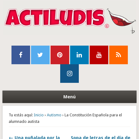
Menú
Tu estás aquí:
Inicio
›
Autismo
› La Constitución Española para el
alumnado autista
← Una puñalada por la
Sopa de letras de el día de