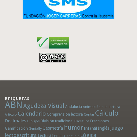
ETIQUETAS
ABN
Agudeza Visual
Andalucía
Animación a la lectura
Cálculo
Calendario
Comprensión lectora
Artículo
Contar
Decimales
División tradicional
Fracciones
Dibujos
Escritura
humor
Juego
Geometría
Infantil
Inglés
Gamificación
Genially
Lógica
lectoescritura
Lectura
Lengua
lenguaje