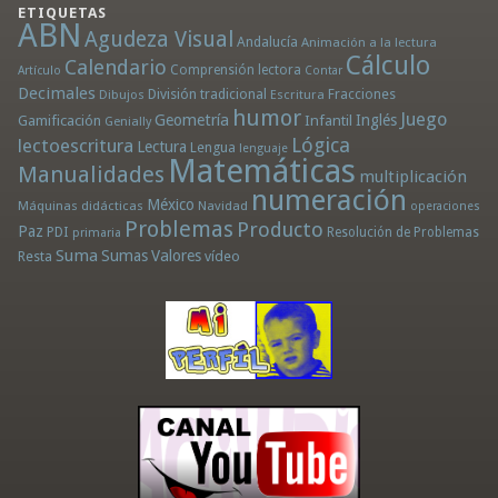
ETIQUETAS
ABN
Agudeza Visual
Andalucía
Animación a la lectura
Cálculo
Calendario
Comprensión lectora
Artículo
Contar
Decimales
División tradicional
Fracciones
Dibujos
Escritura
humor
Juego
Geometría
Infantil
Inglés
Gamificación
Genially
Lógica
lectoescritura
Lectura
Lengua
lenguaje
Matemáticas
Manualidades
multiplicación
numeración
México
Máquinas didácticas
Navidad
operaciones
Problemas
Producto
Paz
PDI
Resolución de Problemas
primaria
Suma
Sumas
Valores
Resta
vídeo