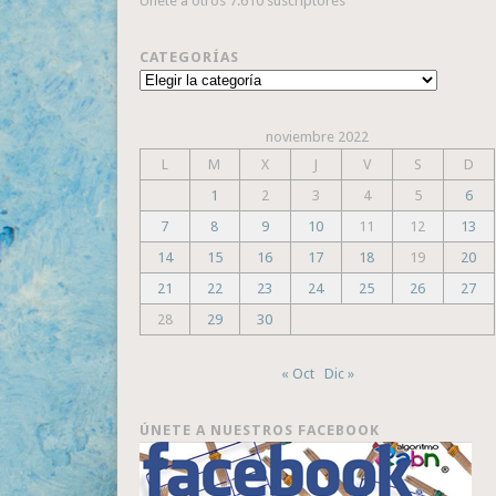
Únete a otros 7.610 suscriptores
CATEGORÍAS
Categorías
noviembre 2022
L
M
X
J
V
S
D
1
2
3
4
5
6
7
8
9
10
11
12
13
14
15
16
17
18
19
20
21
22
23
24
25
26
27
28
29
30
« Oct
Dic »
ÚNETE A NUESTROS FACEBOOK