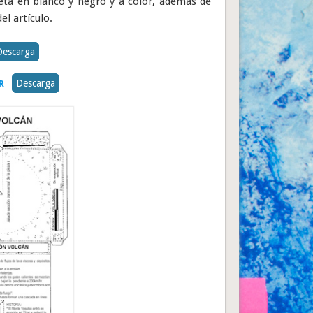
eta en blanco y negro y a color, además de
el artículo.
Descarga
Descarga
R