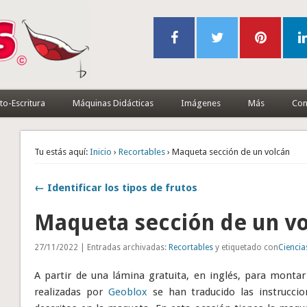
to-Escritura
Máquinas Didácticas
Imágenes
Más
Con
Tu estás aquí:
Inicio
›
Recortables
› Maqueta sección de un volcán
← Identificar los tipos de frutos
Maqueta sección de un v
27/11/2022 | Entradas archivadas:
Recortables
y etiquetado con
Ciencia
A partir de una lámina gratuita, en inglés, para mont
realizadas por
Geoblox
se han traducido las instrucci