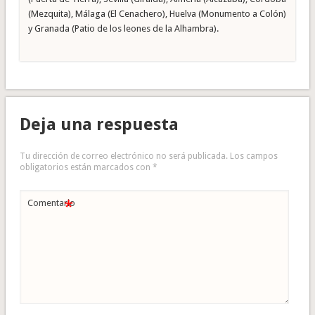
(Mezquita), Málaga (El Cenachero), Huelva (Monumento a Colón)
y Granada (Patio de los leones de la Alhambra).
Deja una respuesta
Tu dirección de correo electrónico no será publicada.
Los campos
obligatorios están marcados con
*
*
Comentario