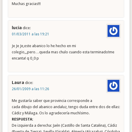
Muchas gracias!!!
lucia
dice:
01/03/2011 a las 19:21
Je Je Je,este abanico lo he hecho en mi
colegio,,,pero…queda mas chulo cuando esta terminado!me
encanta! q 0_0 p
Laura
dice:
26/01/2009 a las 11:26
Me gustaría saber que provincia corresponde a
cada dibujo del abanico andaluz, tengo duda entre dos de ellas:
Cádiz y Málaga. Os lo agradecería muchísimo.
RESPUESTA:
De izquierda a derecha: Jaén (Castillo de Santa Catalina), Cádiz
(Puerta de Tierra), Sevilla (Giralda), Almería (Alcazaba), Córdoba