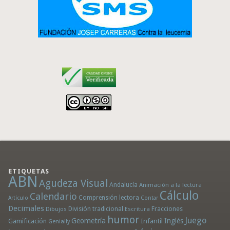
ETIQUETAS
ABN
Agudeza Visual
Andalucía
Animación a la lectura
Cálculo
Calendario
Comprensión lectora
Artículo
Contar
Decimales
División tradicional
Fracciones
Dibujos
Escritura
humor
Juego
Geometría
Infantil
Inglés
Gamificación
Genially