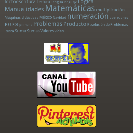
Lógica
lectoescritura
Lectura
Lengua
lenguaje
Matemáticas
Manualidades
multiplicación
numeración
México
Máquinas didácticas
Navidad
operaciones
Problemas
Producto
Paz
PDI
Resolución de Problemas
primaria
Suma
Sumas
Valores
Resta
vídeo