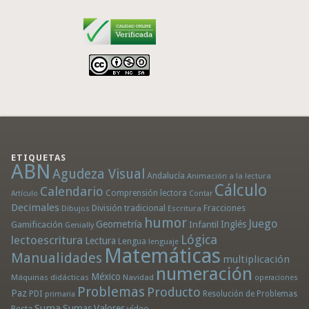
ETIQUETAS
ABN
Agudeza Visual
Andalucía
Animación a la lectura
Cálculo
Calendario
Comprensión lectora
Artículo
Contar
Decimales
División tradicional
Fracciones
Dibujos
Escritura
humor
Juego
Geometría
Infantil
Inglés
Gamificación
Genially
Lógica
lectoescritura
Lectura
Lengua
lenguaje
Matemáticas
Manualidades
multiplicación
numeración
México
Máquinas didácticas
Navidad
operaciones
Problemas
Producto
Paz
PDI
Resolución de Problemas
primaria
Suma
Sumas
Valores
Resta
vídeo