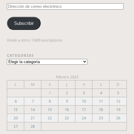
Dirección
de
correo
Subscribir
electrónico
Únete a otros 7.609 suscriptores
CATEGORÍAS
Categorías
febrero 2023
L
M
X
J
V
S
D
1
2
3
4
5
6
7
8
9
10
11
12
13
14
15
16
17
18
19
20
21
22
23
24
25
26
27
28