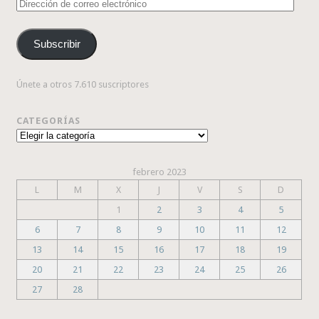
Dirección
de
correo
Subscribir
electrónico
Únete a otros 7.610 suscriptores
CATEGORÍAS
Categorías
febrero 2023
L
M
X
J
V
S
D
1
2
3
4
5
6
7
8
9
10
11
12
13
14
15
16
17
18
19
20
21
22
23
24
25
26
27
28