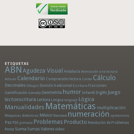
ETIQUETAS
ABN
Agudeza Visual
Andalucía
Animación a la lectura
Cálculo
Calendario
Comprensión lectora
Artículo
Contar
Decimales
División tradicional
Fracciones
Dibujos
Escritura
humor
Juego
Geometría
Infantil
Inglés
Gamificación
Genially
Lógica
lectoescritura
Lectura
Lengua
lenguaje
Matemáticas
Manualidades
multiplicación
numeración
México
Máquinas didácticas
Navidad
operaciones
Problemas
Producto
Paz
PDI
Resolución de Problemas
primaria
Suma
Sumas
Valores
Resta
vídeo