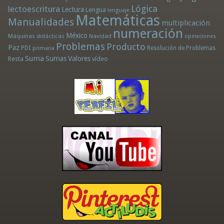
Lógica
lectoescritura
Lectura
Lengua
lenguaje
Matemáticas
Manualidades
multiplicación
numeración
México
Máquinas didácticas
Navidad
operaciones
Problemas
Producto
Paz
PDI
Resolución de Problemas
primaria
Suma
Sumas
Valores
Resta
vídeo