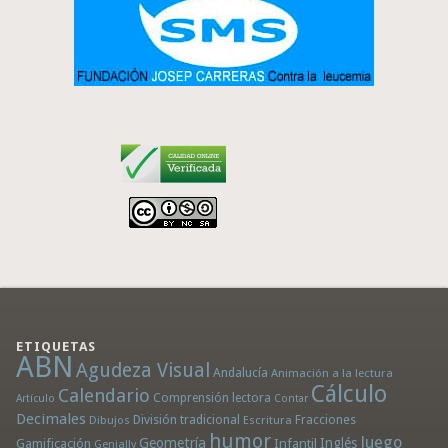
ETIQUETAS
ABN
Agudeza Visual
Andalucía
Animación a la lectura
Cálculo
Calendario
Comprensión lectora
Artículo
Contar
Decimales
División tradicional
Fracciones
Dibujos
Escritura
humor
Juego
Geometría
Infantil
Inglés
Gamificación
Genially