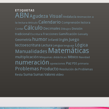
ETIQUETAS
ABN
Agudeza Visual
Andalucía
Animación a
Calendario
la lectura
Comprensión lectora
Artículo
Cálculo
Decimales
División
Dibujos
Contar
tradicional
Fracciones
Gamificación
Escritura
Genially
humor
Juego
Geometría
Infantil
Inglés
Lógica
lectoescritura
Lectura
Lengua
lenguaje
Matemáticas
Manualidades
multiplicación
México
Máquinas didácticas
Navidad
numeración
Paz
PDI
operaciones
primaria
Problemas
Producto
Resolución de Problemas
Suma
Sumas
Valores
Resta
vídeo