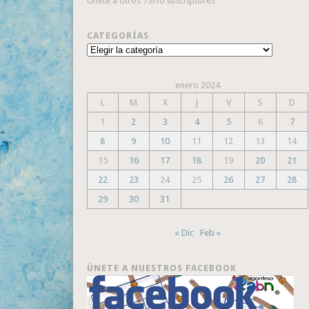
Únete a otros 7.610 suscriptores
CATEGORÍAS
Categorías
enero 2024
L
M
X
J
V
S
D
1
2
3
4
5
6
7
8
9
10
11
12
13
14
15
16
17
18
19
20
21
22
23
24
25
26
27
28
29
30
31
« Dic
Feb »
ÚNETE A NUESTROS FACEBOOK