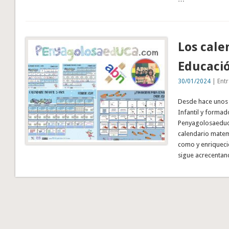
Los cale
Educació
30/01/2024
| Entr
Desde hace unos 
Infantil y formad
Penyagolosaeduca
calendario mate
como y enriquecid
sigue acrecenta