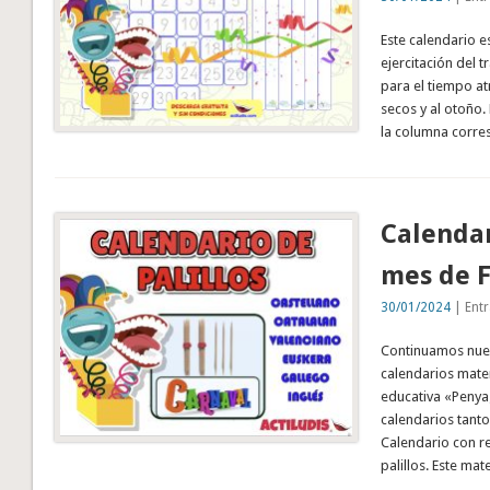
Este calendario e
ejercitación del 
para el tiempo at
secos y al otoño.
la columna corre
Calendar
mes de 
30/01/2024
| Entr
Continuamos nues
calendarios mate
educativa «Penya
calendarios tanto
Calendario con r
palillos. Este ma
…