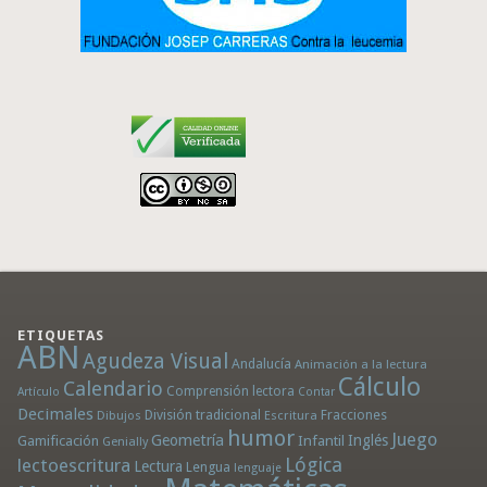
ETIQUETAS
ABN
Agudeza Visual
Andalucía
Animación a la lectura
Cálculo
Calendario
Comprensión lectora
Artículo
Contar
Decimales
División tradicional
Fracciones
Dibujos
Escritura
humor
Juego
Geometría
Infantil
Inglés
Gamificación
Genially
Lógica
lectoescritura
Lectura
Lengua
lenguaje