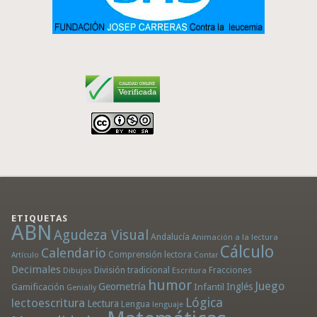
ETIQUETAS
ABN
Agudeza Visual
Andalucía
Animación a la lectura
Cálculo
Calendario
Comprensión lectora
Artículo
Contar
Decimales
División tradicional
Fracciones
Dibujos
Escritura
humor
Juego
Geometría
Infantil
Inglés
Gamificación
Genially
Lógica
lectoescritura
Lectura
Lengua
lenguaje