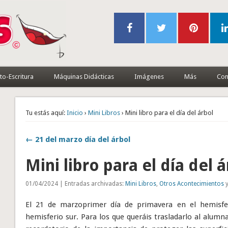
to-Escritura
Máquinas Didácticas
Imágenes
Más
Con
Tu estás aquí:
Inicio
›
Mini Libros
› Mini libro para el día del árbol
← 21 del marzo día del árbol
Mini libro para el día del 
01/04/2024 | Entradas archivadas:
Mini Libros
,
Otros Acontecimientos
y
El 21 de marzoprimer día de primavera en el hemisfe
hemisferio sur. Para los que queráis trasladarlo al alumn