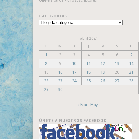
Únete a otros 7.610 suscriptores
CATEGORÍAS
Categorías
abril 2024
L
M
X
J
V
S
D
1
2
3
4
5
6
7
8
9
10
11
12
13
14
15
16
17
18
19
20
21
22
23
24
25
26
27
28
29
30
« Mar
May »
ÚNETE A NUESTROS FACEBOOK