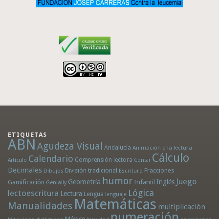
ETIQUETAS
ABN
Agudeza Visual
Andalucía
Animación a la lectura
Cálculo
Calendario
Comprensión lectora
Artículo
Contar
Decimales
División tradicional
Fracciones
Dibujos
Escritura
humor
Juego
Geometría
Infantil
Inglés
Gamificación
Genially
Lógica
lectoescritura
Lectura
Lengua
lenguaje
Matemáticas
Manualidades
multiplicación
numeración
México