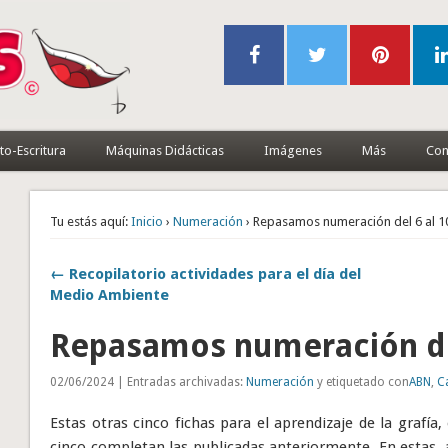
to-Escritura
Máquinas Didácticas
Imágenes
Más
Con
Tu estás aquí:
Inicio
›
Numeración
› Repasamos numeración del 6 al 1
← Recopilatorio actividades para el día del
Medio Ambiente
Repasamos numeración del
02/06/2024 | Entradas archivadas:
Numeración
y etiquetado con
ABN
,
C
Estas otras cinco fichas para el aprendizaje de la grafía,
cinco completan las publicadas anteriormente. En estas, a