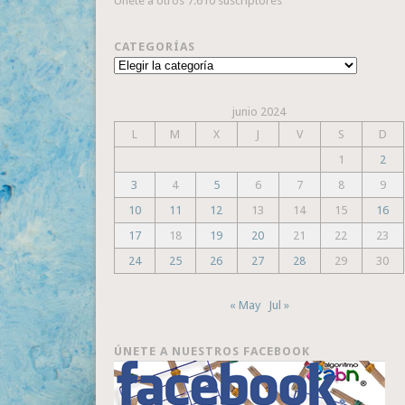
Únete a otros 7.610 suscriptores
CATEGORÍAS
Categorías
junio 2024
L
M
X
J
V
S
D
1
2
3
4
5
6
7
8
9
10
11
12
13
14
15
16
17
18
19
20
21
22
23
24
25
26
27
28
29
30
« May
Jul »
ÚNETE A NUESTROS FACEBOOK