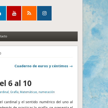
tacto
0
Cuaderno de euros y céntimos →
 6 al 10
ardinal
,
Grafía
,
Matemáticas
,
numeración
 el cardinal y el sentido numérico del uno al
demás de practicar la grafía, se presenta el