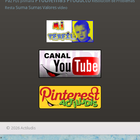
Problemas
Producto
Paz
PDI
Resolución de Problemas
primaria
Suma
Sumas
Valores
Resta
vídeo
© 2026 Actiludis
×