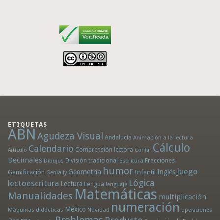
ETIQUETAS
ABN
Agudeza Visual
Andalucía
Animación a la lectura
Cálculo
Calendario
Comprensión lectora
Artículo
Contar
Decimales
División tradicional
Fracciones
Dibujos
Escritura
humor
Juego
Geometría
Infantil
Inglés
Gamificación
Genially
Lógica
lectoescritura
Lectura
Lengua
lenguaje
Matemáticas
Manualidades
multiplicación
numeración
México
Máquinas didácticas
Navidad
operaciones