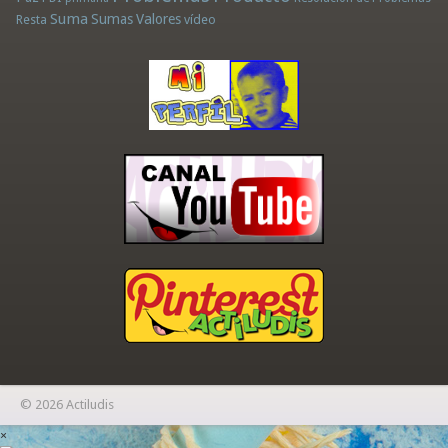
Suma
Sumas
Valores
Resta
vídeo
© 2026 Actiludis
×