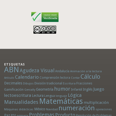
ETIQUETAS
ABN
Agudeza Visual
Andalucía
Animación a la lectura
Cálculo
Calendario
Comprensión lectora
Artículo
Contar
Decimales
División tradicional
Fracciones
Dibujos
Escritura
humor
Juego
Geometría
Infantil
Inglés
Gamificación
Genially
Lógica
lectoescritura
Lectura
Lengua
lenguaje
Matemáticas
Manualidades
multiplicación
numeración
México
Máquinas didácticas
Navidad
operaciones
Problemas
Producto
Paz
PDI
Resolución de Problemas
primaria