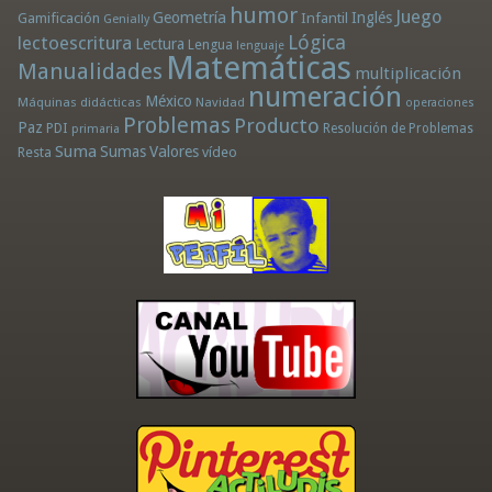
humor
Juego
Geometría
Infantil
Inglés
Gamificación
Genially
Lógica
lectoescritura
Lectura
Lengua
lenguaje
Matemáticas
Manualidades
multiplicación
numeración
México
Máquinas didácticas
Navidad
operaciones
Problemas
Producto
Paz
PDI
Resolución de Problemas
primaria
Suma
Sumas
Valores
Resta
vídeo