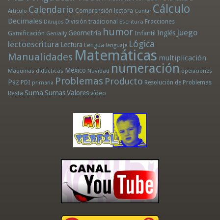
Cálculo
Calendario
Comprensión lectora
Artículo
Contar
Decimales
División tradicional
Fracciones
Dibujos
Escritura
humor
Juego
Geometría
Infantil
Inglés
Gamificación
Genially
Lógica
lectoescritura
Lectura
Lengua
lenguaje
Matemáticas
Manualidades
multiplicación
numeración
México
Máquinas didácticas
Navidad
operaciones
Problemas
Producto
Paz
PDI
Resolución de Problemas
primaria
Suma
Sumas
Valores
Resta
vídeo