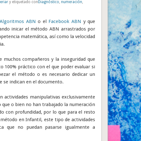
eriar
y etiquetado con
Diagnóstico
,
numeración
,
Algoritmos ABN
o el
Facebook ABN
y que
eando inicar el método ABN arrastrados por
mpetencia matemática, así como la velocidad
ia.
de muchos compañeros y la inseguridad que
 100% práctico con el que poder evaluar si
ezar el método o es necesario dedicar un
e se indican en el documento.
n actividades manipulativas exclusivamente
o que o bien no han trabajado la numeración
do con profundidad, por lo que para el resto
 método en Infantil, este tipo de actividades
ica que no puedan pasarse igualmente a