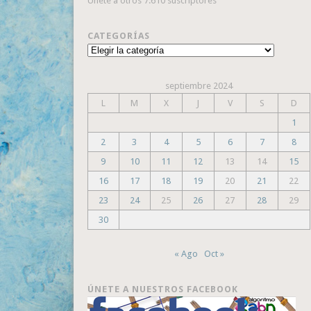
Únete a otros 7.610 suscriptores
CATEGORÍAS
Categorías
septiembre 2024
L
M
X
J
V
S
D
1
2
3
4
5
6
7
8
9
10
11
12
13
14
15
16
17
18
19
20
21
22
23
24
25
26
27
28
29
30
« Ago
Oct »
ÚNETE A NUESTROS FACEBOOK