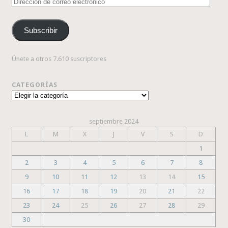
Dirección
de
correo
Subscribir
electrónico
Únete a otros 7.610 suscriptores
CATEGORÍAS
Categorías
septiembre 2024
L
M
X
J
V
S
D
1
2
3
4
5
6
7
8
9
10
11
12
13
14
15
16
17
18
19
20
21
22
23
24
25
26
27
28
29
30