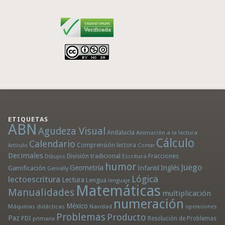
ETIQUETAS
ABN
Agudeza Visual
Andalucía
Animación a la lectura
Cálculo
Calendario
Comprensión lectora
Artículo
Contar
Decimales
División tradicional
Fracciones
Dibujos
Escritura
humor
Juego
Geometría
Infantil
Inglés
Gamificación
Genially
Lógica
lectoescritura
Lectura
Lengua
lenguaje
Matemáticas
Manualidades
multiplicación
numeración
México
Máquinas didácticas
Navidad
operaciones
Problemas
Producto
Paz
PDI
Resolución de Problemas
primaria