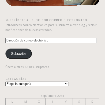
SUSCRÍBETE AL BLOG POR CORREO ELECTRÓNICO
Introduce tu correo electrónico para suscribirte a este blog y recibir
notificaciones de nuevas entradas.
Dirección
de
correo
Subscribir
electrónico
Únete a otros 7.610 suscriptores
CATEGORÍAS
Categorías
septiembre 2024
L
M
X
J
V
S
D