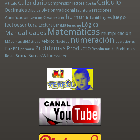
Cálculo
Calendario
Comprensión lectora
Artículo
Contar
Decimales
División tradicional
Fracciones
Dibujos
Escritura
humor
Juego
Geometría
Infantil
Inglés
Gamificación
Genially
Lógica
lectoescritura
Lectura
Lengua
lenguaje
Matemáticas
Manualidades
multiplicación
numeración
México
Máquinas didácticas
Navidad
operaciones
Problemas
Producto
Paz
PDI
Resolución de Problemas
primaria
Suma
Sumas
Valores
Resta
vídeo