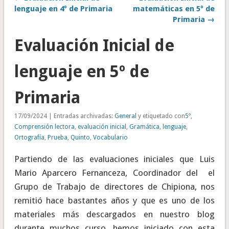
lenguaje en 4º de Primaria
matemáticas en 5º de
Primaria →
Evaluación Inicial de
lenguaje en 5º de
Primaria
17/09/2024 | Entradas archivadas:
General
y etiquetado con
5º
,
Comprensión lectora
,
evaluación inicial
,
Gramática
,
lenguaje
,
Ortografía
,
Prueba
,
Quinto
,
Vocabulario
Partiendo de las evaluaciones iniciales que Luis
Mario Aparcero Fernanceza, Coordinador del el
Grupo de Trabajo de directores de Chipiona, nos
remitió hace bastantes años y que es uno de los
materiales más descargados en nuestro blog
durante muchos curso, hemos iniciado con esta