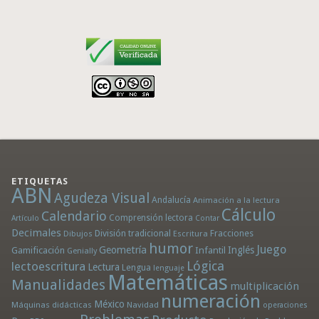
ETIQUETAS
ABN
Agudeza Visual
Andalucía
Animación a la lectura
Cálculo
Calendario
Comprensión lectora
Artículo
Contar
Decimales
División tradicional
Fracciones
Dibujos
Escritura
humor
Juego
Geometría
Infantil
Inglés
Gamificación
Genially
Lógica
lectoescritura
Lectura
Lengua
lenguaje
Matemáticas
Manualidades
multiplicación
numeración
México
Máquinas didácticas
Navidad
operaciones