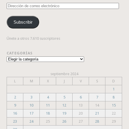
Dirección
de
correo
Subscribir
electrónico
Únete a otros 7.610 suscriptores
CATEGORÍAS
Categorías
septiembre 2024
L
M
X
J
V
S
D
1
2
3
4
5
6
7
8
9
10
11
12
13
14
15
16
17
18
19
20
21
22
23
24
25
26
27
28
29