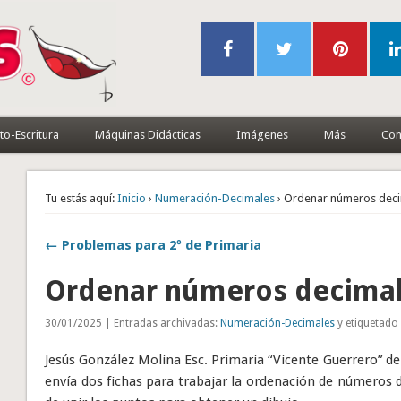
to-Escritura
Máquinas Didácticas
Imágenes
Más
Con
Tu estás aquí:
Inicio
›
Numeración-Decimales
› Ordenar números dec
← Problemas para 2º de Primaria
Ordenar números decima
30/01/2025 | Entradas archivadas:
Numeración-Decimales
y etiquetado
Jesús González Molina Esc. Primaria “Vicente Guerrero” de
envía dos fichas para trabajar la ordenación de números 