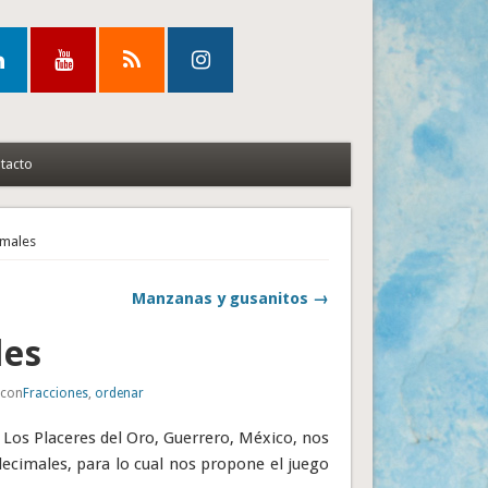
tacto
imales
Manzanas y gusanitos →
les
 con
Fracciones
,
ordenar
 Los Placeres del Oro, Guerrero, México, nos
decimales, para lo cual nos propone el juego