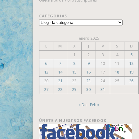
Únete a otros 7.610 suscriptores
CATEGORÍAS
Categorías
enero 2025
L
M
X
J
V
S
D
1
2
3
4
5
6
7
8
9
10
11
12
13
14
15
16
17
18
19
20
21
22
23
24
25
26
27
28
29
30
31
« Dic
Feb »
ÚNETE A NUESTROS FACEBOOK