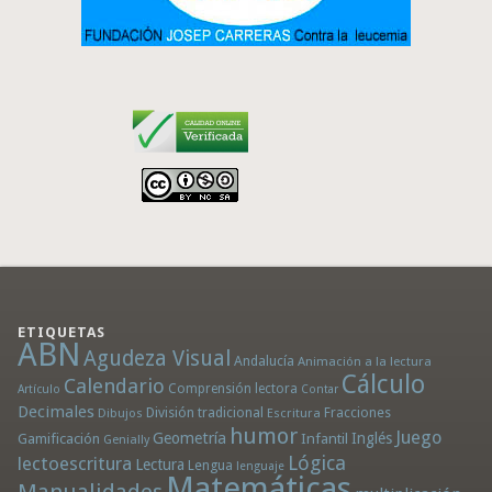
ETIQUETAS
ABN
Agudeza Visual
Andalucía
Animación a la lectura
Cálculo
Calendario
Comprensión lectora
Artículo
Contar
Decimales
División tradicional
Fracciones
Dibujos
Escritura
humor
Juego
Geometría
Infantil
Inglés
Gamificación
Genially
Lógica
lectoescritura
Lectura
Lengua
lenguaje
Matemáticas