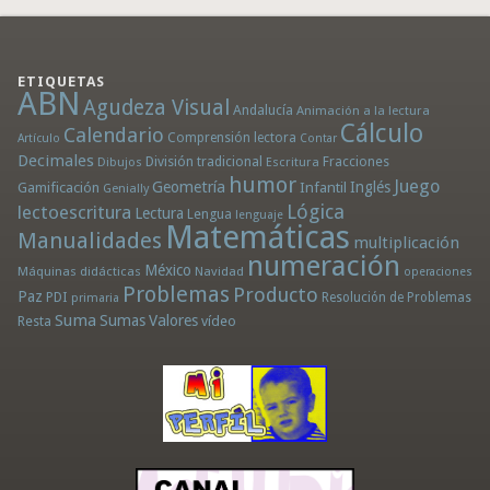
ETIQUETAS
ABN
Agudeza Visual
Andalucía
Animación a la lectura
Cálculo
Calendario
Comprensión lectora
Artículo
Contar
Decimales
División tradicional
Fracciones
Dibujos
Escritura
humor
Juego
Geometría
Infantil
Inglés
Gamificación
Genially
Lógica
lectoescritura
Lectura
Lengua
lenguaje
Matemáticas
Manualidades
multiplicación
numeración
México
Máquinas didácticas
Navidad
operaciones
Problemas
Producto
Paz
PDI
Resolución de Problemas
primaria
Suma
Sumas
Valores
Resta
vídeo