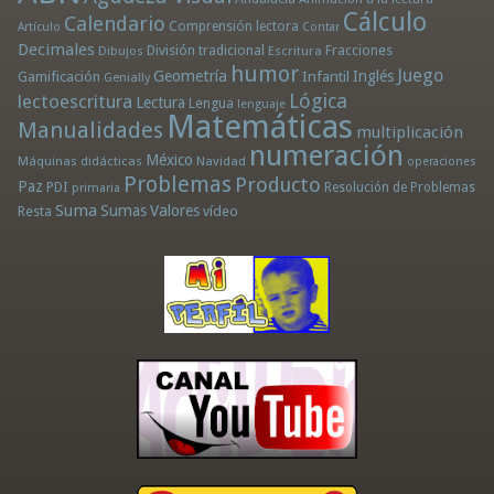
Cálculo
Calendario
Comprensión lectora
Artículo
Contar
Decimales
División tradicional
Fracciones
Dibujos
Escritura
humor
Juego
Geometría
Infantil
Inglés
Gamificación
Genially
Lógica
lectoescritura
Lectura
Lengua
lenguaje
Matemáticas
Manualidades
multiplicación
numeración
México
Máquinas didácticas
Navidad
operaciones
Problemas
Producto
Paz
PDI
Resolución de Problemas
primaria
Suma
Sumas
Valores
Resta
vídeo