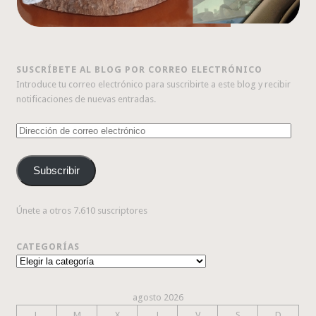
SUSCRÍBETE AL BLOG POR CORREO ELECTRÓNICO
Introduce tu correo electrónico para suscribirte a este blog y recibir
notificaciones de nuevas entradas.
Dirección
de
correo
Subscribir
electrónico
Únete a otros 7.610 suscriptores
CATEGORÍAS
Categorías
agosto 2026
L
M
X
J
V
S
D