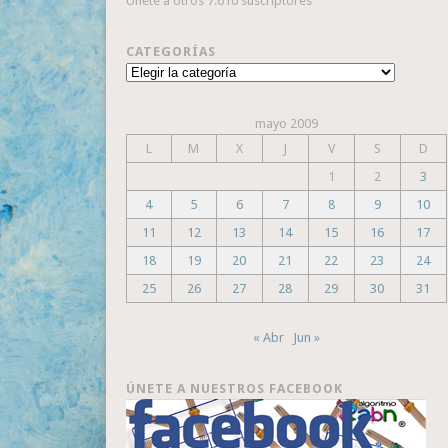
Únete a otros 7.610 suscriptores
CATEGORÍAS
Categorías
mayo 2009
L
M
X
J
V
S
D
1
2
3
4
5
6
7
8
9
10
11
12
13
14
15
16
17
18
19
20
21
22
23
24
25
26
27
28
29
30
31
« Abr
Jun »
ÚNETE A NUESTROS FACEBOOK