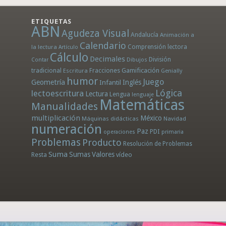
ETIQUETAS
ABN
Agudeza Visual
Andalucía
Animación a
Calendario
la lectura
Comprensión lectora
Artículo
Cálculo
Decimales
División
Dibujos
Contar
tradicional
Fracciones
Gamificación
Escritura
Genially
humor
Juego
Geometría
Infantil
Inglés
Lógica
lectoescritura
Lectura
Lengua
lenguaje
Matemáticas
Manualidades
multiplicación
México
Máquinas didácticas
Navidad
numeración
Paz
PDI
operaciones
primaria
Problemas
Producto
Resolución de Problemas
Suma
Sumas
Valores
Resta
vídeo